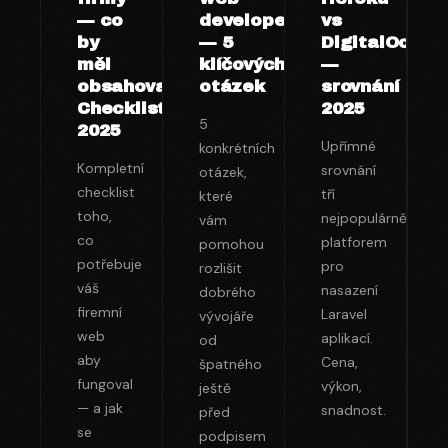
— co
developera
vs
by
— 5
DigitalOcean
měl
klíčových
—
obsahovat?
otázek
srovnání
Checklist
2025
5
2025
Upřímné
konkrétních
Kompletní
srovnání
otázek,
checklist
tří
které
toho,
nejpopulárnějších
vám
co
platforem
pomohou
potřebuje
pro
rozlišit
váš
nasazení
dobrého
firemní
Laravel
vývojáře
web
aplikací.
od
aby
Cena,
špatného
fungoval
výkon,
ještě
— a jak
snadnost.
před
se
podpisem