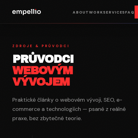
ABOUT
WORK
SERVICES
FAQ
ZDROJE & PRŮVODCI
PRŮVODCI
WEBOVÝM
VÝVOJEM
Praktické články o webovém vývoji, SEO, e-
commerce a technologiích — psané z reálné
praxe, bez zbytečné teorie.