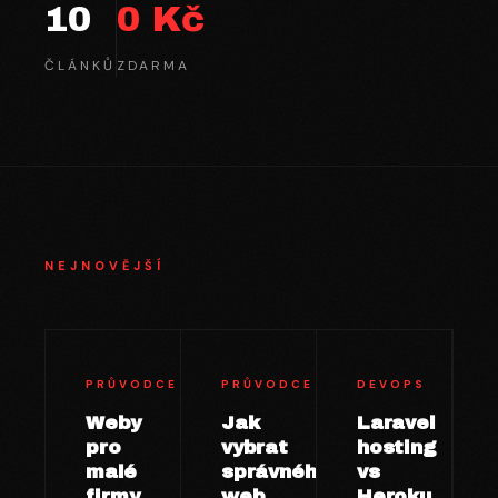
10
0 Kč
ČLÁNKŮ
ZDARMA
NEJNOVĚJŠÍ
PRŮVODCE
PRŮVODCE
DEVOPS
Weby
Jak
Laravel
pro
vybrat
hosting
malé
správného
vs
firmy
web
Heroku