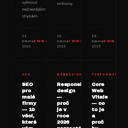
vyhnout
smlouvy.
nejčastějším
chybám.
23.
26.
29.
března
5 MIN
ČTENÍ →
března
7 MIN
ČTENÍ →
března
9 MIN
ČTENÍ
2025
2025
2025
SEO
WEBDESIGN
PERFORMANCE
SEO
Responsive
Core
pro
design
Web
malé
—
Vitals
firmy
proč
— co
— 10
je v
to je
věcí,
roce
a
které
2026
proč