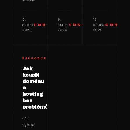
6.
9.
13.
dubna
11 MIN
ČTENÍ →
dubna
9 MIN
ČTENÍ →
dubna
10 MIN
ČTEN
2026
2026
2026
PRŮVODCE
Jak
koupit
doménu
a
hosting
bez
problémů
Jak
vybrat