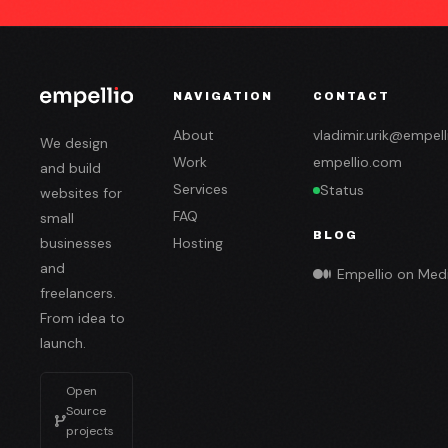
NAVIGATION
CONTACT
About
vladimir.urik@empel
We design
Work
empellio.com
and build
Services
Status
websites for
FAQ
small
BLOG
businesses
Hosting
and
Empellio on Me
freelancers.
From idea to
launch.
Open
Source
projects