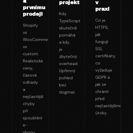
a
projekt
v
prvnímu
praxi
Kdy
prodeji
Co je
TypeScript
Shopify
HTTPS,
skutečně
vs
jak
pomáhá
WooCommerce
fungují
a kdy
vs
SSL
je
custom.
certifikáty,
zbytečný
Realistické
co
overhead.
ceny,
vyžaduje
Upřímný
časové
GDPR a
pohled
odhady
jak se
bez
a
chránit
dogmat.
nejčastější
před
chyby
nejčastějšími
při
útoky.
spouštění
e-
shopu.