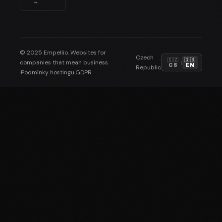
→
© 2025 Empellio. Websites for
Czech
🇨🇿
🇬🇧
companies that mean business.
|
CS
EN
Republic
·
Podmínky hostingu
·
GDPR