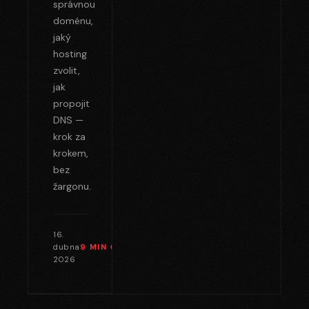
správnou
doménu,
jaký
hosting
zvolit,
jak
propojit
DNS —
krok za
krokem,
bez
žargonu.
16.
dubna
9 MIN
ČTENÍ →
2026